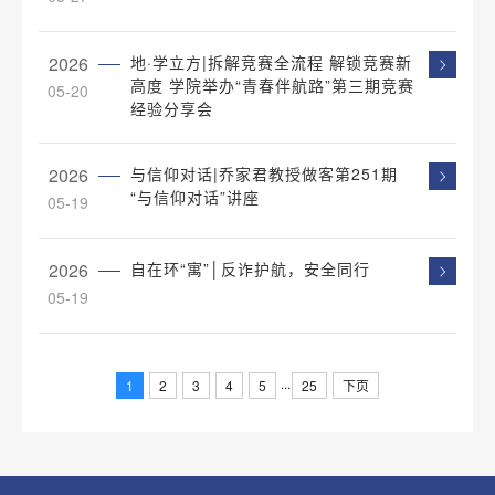
2026
地·学立方|拆解竞赛全流程 解锁竞赛新
高度 学院举办“青春伴航路”第三期竞赛
05-20
经验分享会
2026
与信仰对话|乔家君教授做客第251期
“与信仰对话”讲座
05-19
2026
自在环“寓”│反诈护航，安全同行
05-19
...
1
2
3
4
5
25
下页